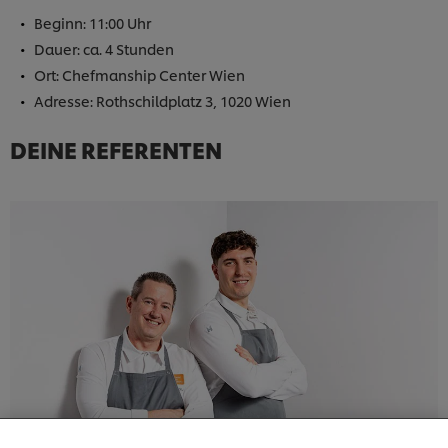
Beginn: 11:00 Uhr
Dauer: ca. 4 Stunden
Ort: Chefmanship Center Wien
Adresse: Rothschildplatz 3, 1020 Wien
DEINE REFERENTEN
Cookies auf dieser Webseite
Unilever verwendet auf dieser Website Cookies und