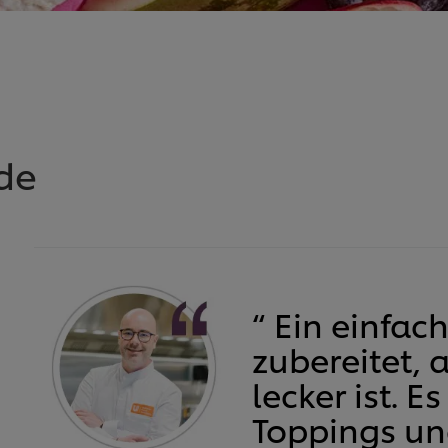
de
“ Ein einfac
zubereitet, 
lecker ist. 
Toppings u