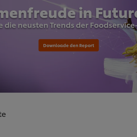
menfreude in Futu
 die neusten Trends der Foodservic
Downloade den Report
te