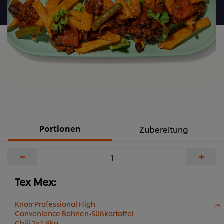
abgegeben
Portionen
Zubereitung
−
+
Tex Mex:
Knorr Professional High
Convenience Bohnen-Süßkartoffel
Chili 2x1,8kg