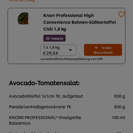
Knorr Professional High
Convenience Bohnen-Süßkartoffel
Chili 1,8 kg
30
PUNKTE
1 x 1,8 kg
1 x 1,8 kg
In den
€ 29,54
Warenkorb
€ 29,54
unverbindliche Preisempfehlung von UFS
2 x 1,8 kg
€ 59,08
Avocado-Tomatensalat:
AvocadoWürfel 1x1cm TK, aufgetaut
830 g
ParadeiserHalbgetrocknete TK
830 g
KNORR PROFESSIONAL® Vinaigrette
100 ml
Balsamico