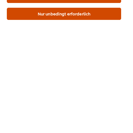
„Cookie Einstellungen“ Schaltfläche auf der Webseite)
für diese Website und auch für andere Webpräsenzen
Bewertung senden
der Marke dieser Website.
Nur unbedingt erforderlich
Download PDF
Email
Marken & Inspirationen