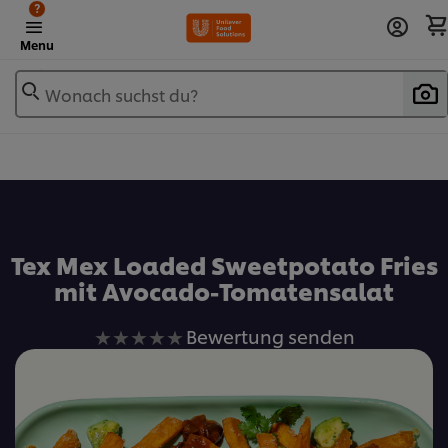
?
Menu
Wonach suchst du?
Zu Favoriten hinzufügen
Tex Mex Loaded Sweetpotato Fries
mit Avocado-Tomatensalat
Keine
Bewertung senden
Bewertungen
für
dieses
recipe