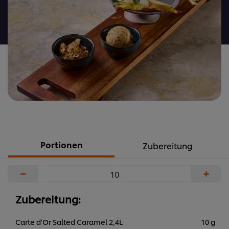
recipe
abgegeben
Portionen
Zubereitung
−
+
Zubereitung:
Carte d'Or Salted Caramel 2,4L
10 g