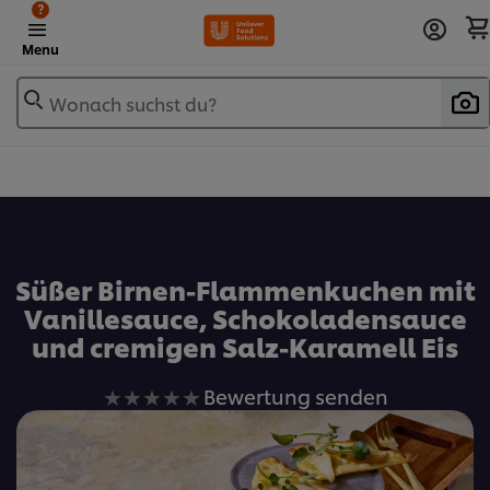
?
Menu
Wonach suchst du?
Zu Favoriten hinzufügen
Süßer Birnen-Flammenkuchen mit
Vanillesauce, Schokoladensauce
und cremigen Salz-Karamell Eis
Keine
Bewertung senden
Bewertungen
für
dieses