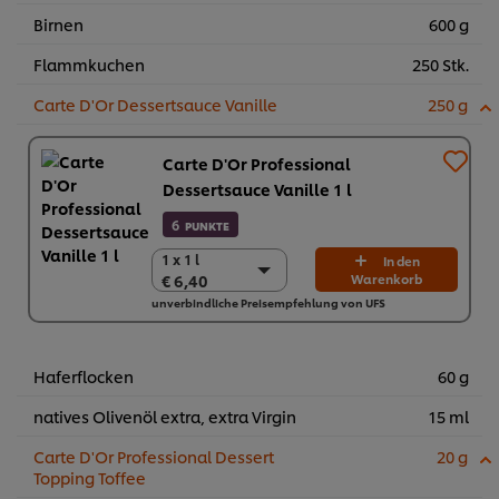
Birnen
600 g
Flammkuchen
250 Stk.
Carte D'Or Dessertsauce Vanille
250 g
Carte D'Or Professional
Dessertsauce Vanille 1 l
6
PUNKTE
1 x 1 l
1 x 1 l
In den
€ 6,40
Warenkorb
€ 6,40
unverbindliche Preisempfehlung von UFS
12 x 1 l
€ 76,80
Haferflocken
60 g
natives Olivenöl extra, extra Virgin
15 ml
Carte D'Or Professional Dessert
20 g
Topping Toffee