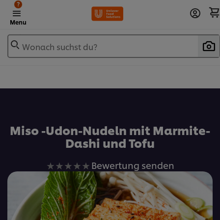
?
Menu
Wonach suchst du?
Zu Favoriten hinzufügen
Miso -Udon-Nudeln mit Marmite-
Dashi und Tofu
Keine
Bewertung senden
Bewertungen
für
dieses
recipe