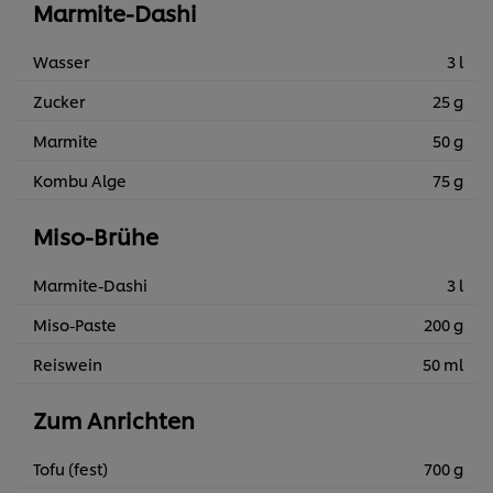
Marmite-Dashi
Wasser
3 l
Zucker
25 g
Marmite
50 g
Kombu Alge
75 g
Miso-Brühe
Marmite-Dashi
3 l
Miso-Paste
200 g
Reiswein
50 ml
Zum Anrichten
Tofu (fest)
700 g