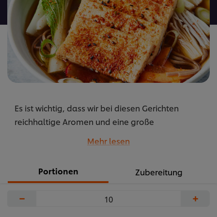
abgegeben
Es ist wichtig, dass wir bei diesen Gerichten
reichhaltige Aromen und eine große
geschmackliche Tiefe bieten. Denn wenn man das
Mehr lesen
Fleisch weglässt, erwarten die Leute, dass man
damit auch den Geschmack entfernt – was jedoch
Portionen
Zubereitung
nicht der Fall ist
...
−
+