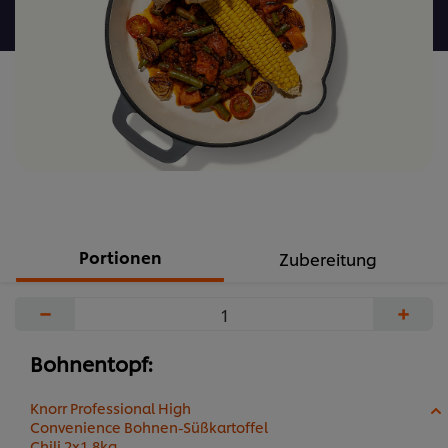
abgegeben
Portionen
Zubereitung
−
+
Bohnentopf:
Knorr Professional High
Convenience Bohnen-Süßkartoffel
Chili 2x1,8kg