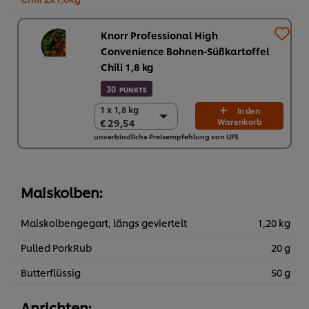
Knorr Professional High
Convenience Bohnen-Süßkartoffel
Chili 1,8 kg
30
PUNKTE
1 x 1,8 kg
1 x 1,8 kg
In den
€ 29,54
Warenkorb
€ 29,54
unverbindliche Preisempfehlung von UFS
2 x 1,8 kg
€ 59,08
Maiskolben:
Maiskolbengegart, längs geviertelt
1,20 kg
Pulled PorkRub
20 g
Butterflüssig
50 g
Anrichten: