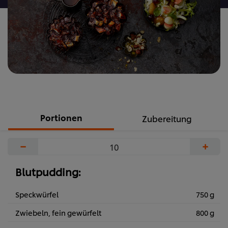
Portionen
Zubereitung
−
+
Blutpudding:
Speckwürfel
750 g
Zwiebeln, fein gewürfelt
800 g