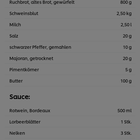
Ruchbrot, altes Brot, gewürfelt
800 g
Schweinsblut
2,50 kg
Milch
2,50 l
Salz
20 g
schwarzer Pfeffer, gemahlen
10 g
Majoran, getrocknet
20 g
Pimentkörner
5 g
Butter
100 g
Sauce:
Rotwein, Bordeaux
500 ml
Lorbeerblätter
1 Stk.
Nelken
3 Stk.