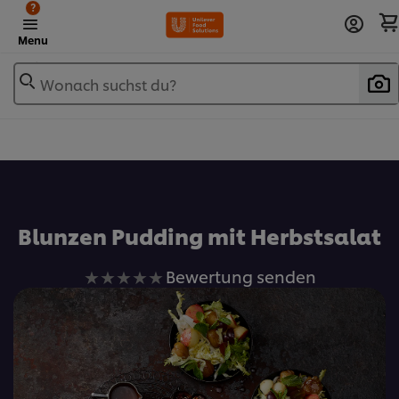
?
Menu
Wonach suchst du?
Zu Favoriten hinzufügen
Blunzen Pudding mit Herbstsalat
Keine
Bewertung senden
Bewertungen
für
dieses
recipe
abgegeben