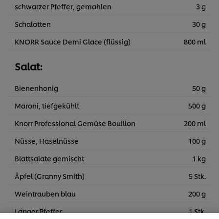
schwarzer Pfeffer, gemahlen
3 g
Schalotten
30 g
KNORR Sauce Demi Glace (flüssig)
800 ml
Salat:
Bienenhonig
50 g
Maroni, tiefgekühlt
500 g
Knorr Professional Gemüse Bouillon
200 ml
Nüsse, Haselnüsse
100 g
Blattsalate gemischt
1 kg
Äpfel (Granny Smith)
5 Stk.
Weintrauben blau
200 g
Cookies auf dieser Webseite
Langer Pfeffer
1 Stk.