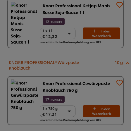
Knorr Professional Ketjap Manis
Süsse Soja-Sauce 1 l
12
PUNKTE
1 x 1 l
1 x 1 l
In den
€ 12,32
Warenkorb
€ 12,32
unverbindliche Preisempfehlung von UFS
6 x 1 L
€ 73,92
KNORR PROFESSIONAL® Würzpaste
10 g
Knoblauch
Knorr Professional Gewürzpaste
Knoblauch 750 g
17
PUNKTE
1 x 750 g
1 x 750 g
In den
€ 17,21
Warenkorb
€ 17,21
unverbindliche Preisempfehlung von UFS
2 x 750 g
€ 34,42