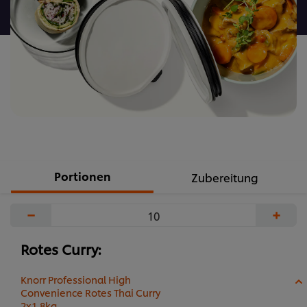
abgegeben
Portionen
Zubereitung
−
+
Rotes Curry:
Knorr Professional High
Convenience Rotes Thai Curry
2x1,8kg