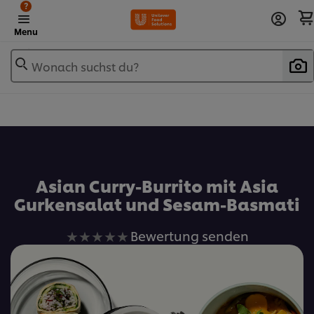
?
Menu
Wonach suchst du?
Zu Favoriten hinzufügen
Asian Curry-Burrito mit Asia
Gurkensalat und Sesam-Basmati
Keine
Bewertung senden
Bewertungen
für
dieses
recipe