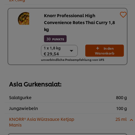
Knorr Professional High
Convenience Rotes Thai Curry 1,8
kg
30
PUNKTE
1 x 1,8 kg
1 x 1,8 kg
In den
€ 29,54
Warenkorb
€ 29,54
unverbindliche Preisempfehlung von UFS
2 x 1,8 kg
€ 59,08
Asia Gurkensalat:
Salatgurke
800 g
Jungzwiebeln
100 g
KNORR® Asia Würzsauce Ketjap
25 ml
Manis