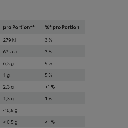
pro Portion**
%* pro Portion
279 kJ
3 %
67 kcal
3 %
6,3 g
9 %
1 g
5 %
2,3 g
<1 %
1,3 g
1 %
< 0,5 g
< 0,5 g
<1 %