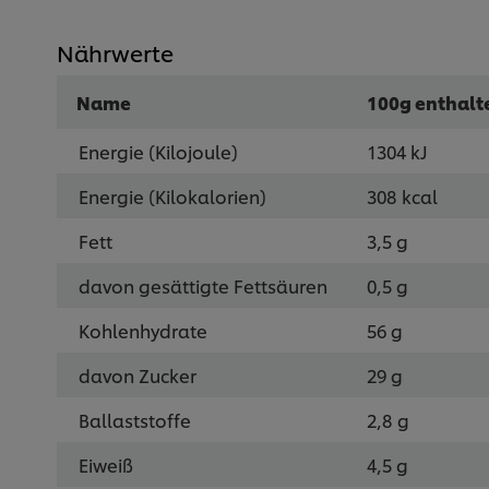
Nährwerte
Name
100g enthalt
Energie (Kilojoule)
1304 kJ
Energie (Kilokalorien)
308 kcal
Fett
3,5 g
davon gesättigte Fettsäuren
0,5 g
Kohlenhydrate
56 g
davon Zucker
29 g
Ballaststoffe
2,8 g
Eiweiß
4,5 g