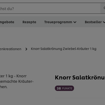
hst du?
ngebote
Rezepte
Treueprogramm
Bestseller
Knorr Salatkrönung Zwiebel-Kräuter 1 kg
zenkreationen
Knorr Salatkrönu
38
PUNKTE