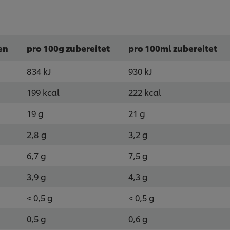
en
pro 100g zubereitet
pro 100ml zubereitet
834 kJ
930 kJ
199 kcal
222 kcal
19 g
21 g
2,8 g
3,2 g
6,7 g
7,5 g
3,9 g
4,3 g
< 0,5 g
< 0,5 g
0,5 g
0,6 g