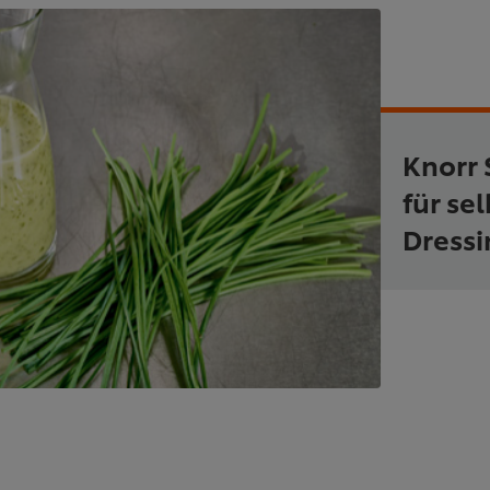
Knorr 
für se
Dress