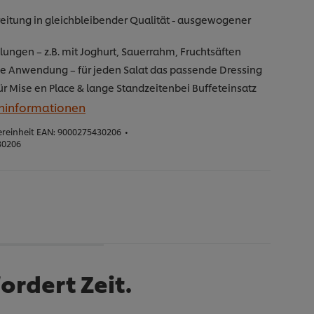
eitung in gleichbleibender Qualität - ausgewogener
lungen – z.B. mit Joghurt, Sauerrahm, Fruchtsäften
ige Anwendung – für jeden Salat das passende Dressing
für Mise en Place & lange Standzeitenbei Buffeteinsatz
eninformationen
reinheit EAN:
9000275430206
•
30206
ordert Zeit.