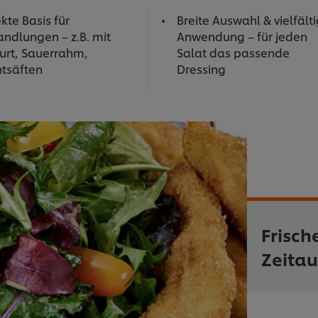
kte Basis für
Breite Auswahl & vielfält
ndlungen – z.B. mit
Anwendung – für jeden
urt, Sauerrahm,
Salat das passende
htsäften
Dressing
Frisc
Zeita