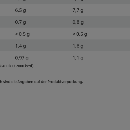
6,5 g
7,7 g
0,7 g
0,8 g
< 0,5 g
< 0,5 g
1,4 g
1,6 g
0,97 g
1,1 g
400 kJ / 2000 kcal)
h sind die Angaben auf der Produktverpackung.