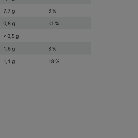
7,7 g
3 %
0,8 g
<1 %
< 0,5 g
1,6 g
3 %
1,1 g
18 %