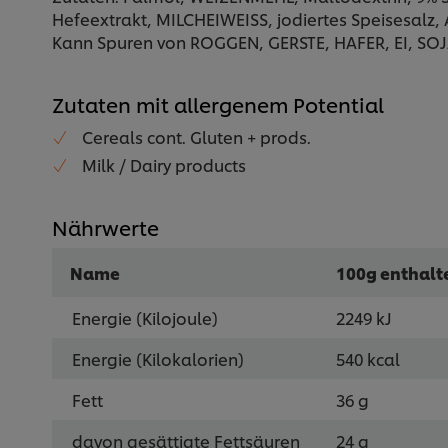
Hefeextrakt, MILCHEIWEISS, jodiertes Speisesalz,
Kann Spuren von ROGGEN, GERSTE, HAFER, EI, SOJA
Zutaten mit allergenem Potential
Cereals cont. Gluten + prods.
Milk / Dairy products
Nährwerte
Name
100g enthalt
Energie (Kilojoule)
2249 kJ
Energie (Kilokalorien)
540 kcal
Fett
36 g
davon gesättigte Fettsäuren
24 g