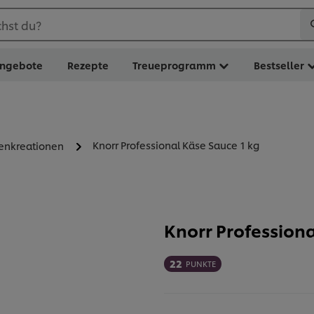
hst du?
ngebote
Rezepte
Treueprogramm
Bestseller
Knorr Professional Käse Sauce 1 kg
zenkreationen
Knorr Professiona
22
PUNKTE