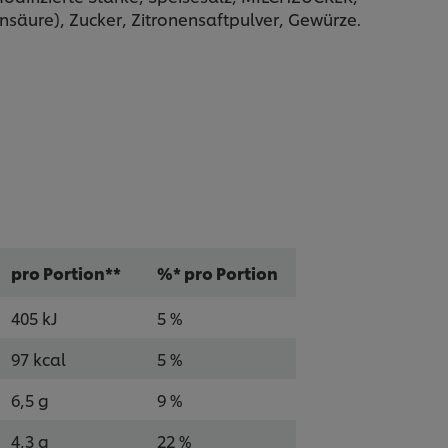
nsäure), Zucker, Zitronensaftpulver, Gewürze.
pro Portion**
%* pro Portion
405 kJ
5 %
97 kcal
5 %
6,5 g
9 %
4,3 g
22 %