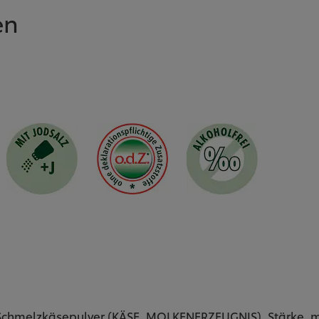
en
Schmelzkäsepulver (KÄSE, MOLKENERZEUGNIS), Stärke, mo