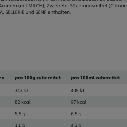
 Aromen (mit MILCH), Zwiebeln, Säuerungsmittel (Citrone
, SELLERIE und SENF enthalten.
en
pro 100g zubereitet
pro 100ml zubereitet
343 kJ
405 kJ
82 kcal
97 kcal
5,5 g
6,5 g
3,6 g
4,3 g