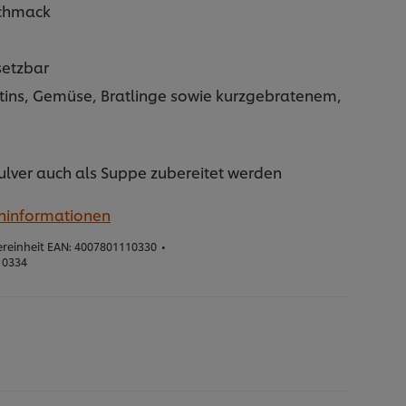
chmack
setzbar
atins, Gemüse, Bratlinge sowie kurzgebratenem,
ulver auch als Suppe zubereitet werden
eninformationen
reinheit EAN:
4007801110330
•
10334