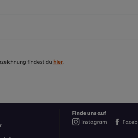
nzeichnung findest du
hier
.
e
 Litern
Finde uns auf
e sowie kurzgebratenem, hellem Fleisch
Instagram
Faceb
r