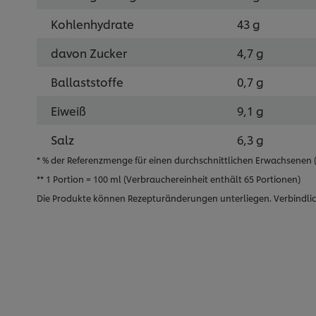
Kohlenhydrate
43 g
davon Zucker
4,7 g
Ballaststoffe
0,7 g
Eiweiß
9,1 g
Salz
6,3 g
* % der Referenzmenge für einen durchschnittlichen Erwachsenen (8
** 1 Portion = 100 ml (Verbrauchereinheit enthält 65 Portionen)
Die Produkte können Rezepturänderungen unterliegen. Verbindlic