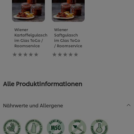
Wiener
Wiener
Kartoffelgulasch
Saftgulasch
im Glas ToGo /
im Glas ToGo
Roomservice
/ Roomservice
Keine
Keine
Bewertungen
Bewertungen
für
für
dieses
dieses
recipe
recipe
abgegeben
abgegeben
Alle Produktinformationen
Nährwerte und Allergene