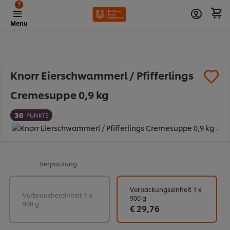
?
Menu
Knorr Eierschwammerl / Pfifferlings
Cremesuppe 0,9 kg
30
PUNKTE
Verpackung
Verpackungseinheit 1 x
Verbrauchereinheit 1 x
900 g
900 g
€ 29,76