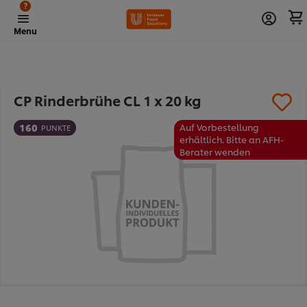
?
Menu
CP Rinderbrühe CL 1 x 20 kg
160
Auf Vorbestellung
PUNKTE
erhältlich. Bitte an AFH-
Berater wenden