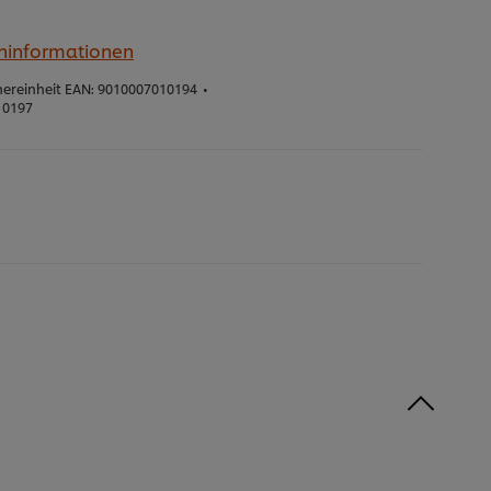
eninformationen
ereinheit EAN:
9010007010194
•
10197