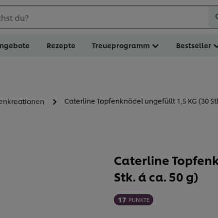
hst du?
ngebote
Rezepte
Treueprogramm
Bestseller
Caterline Topfenknödel ungefüllt 1,5 KG (30 Stk.
zenkreationen
Caterline Topfenk
Stk. á ca. 50 g)
17
PUNKTE