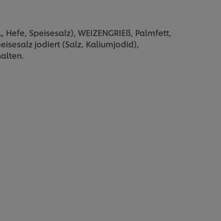
 Hefe, Speisesalz), WEIZENGRIEß, Palmfett,
salz jodiert (Salz, Kaliumjodid),
alten.