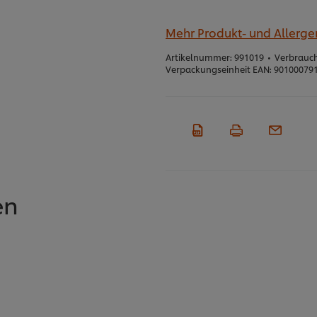
Mehr Produkt- und Allerg
Artikelnummer:
991019
•
Verbrauch
Verpackungseinheit EAN:
90100079
en