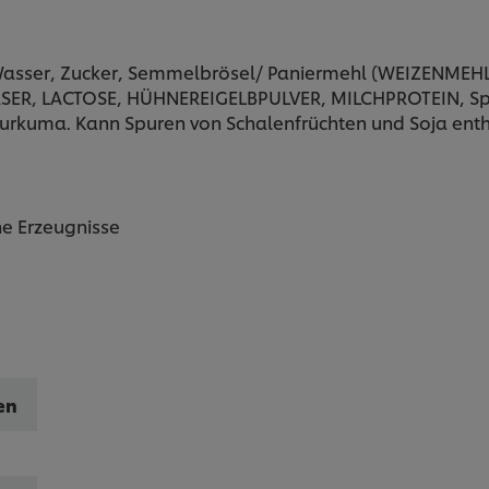
Wasser, Zucker, Semmelbrösel/ Paniermehl (WEIZENMEHL,
, LACTOSE, HÜHNEREIGELBPULVER, MILCHPROTEIN, Speise
Kurkuma. Kann Spuren von Schalenfrüchten und Soja enth
e Erzeugnisse
en