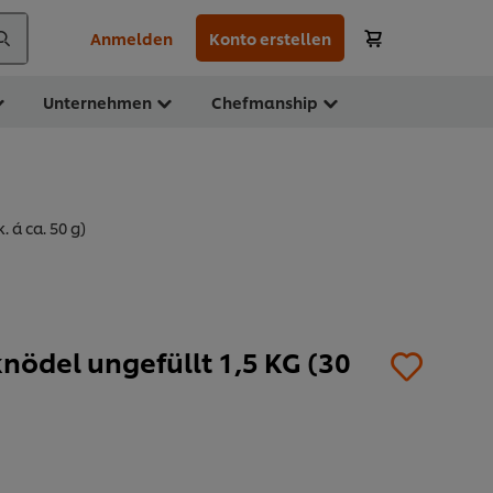
Anmelden
Konto erstellen
Unternehmen
Chefmanship
 á ca. 50 g)
nödel ungefüllt 1,5 KG (30