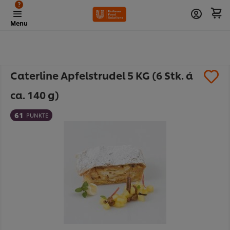
?
Menu
Caterline Apfelstrudel 5 KG (6 Stk. á
ca. 140 g)
61
PUNKTE