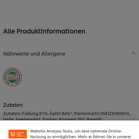
Alle Produktinformationen
Nährwerte und Allergene
Zutaten
Zutaten: Füllung 81%: Äpfel 84%*, Paniermehl (WEIZENMEHL,
Cookies auf dieser Webseite
Hefe, Speisesalz), Zucker, Rosinen 3%*, Rapsöl,
WEIZENGRIESS, modifizierte Stärke, Zimt, Stärke, natürliches
Unilever verwendet auf dieser Website Cookies und
Zitrus-Aroma. Teig 19%: WEIZENMEHL, Wasser, Rapsöl,
Website-Analyse-Tools, um eine optimale Online-
Nutzung zu ermöglichen. Mehr er fahren Sie in unserer
Glukosesirup, Speisesalz jodiert (Speisesalz, Kaliumjodid),